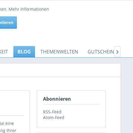
Service/Hilfe
nnen.
Mehr Informationen
Aktiv
ptieren
Inaktiv
EIT
BLOG
THEMENWELTEN
GUTSCHEINE

Abonnieren
RSS-Feed
Atom-Feed
se eine
ng Ihrer