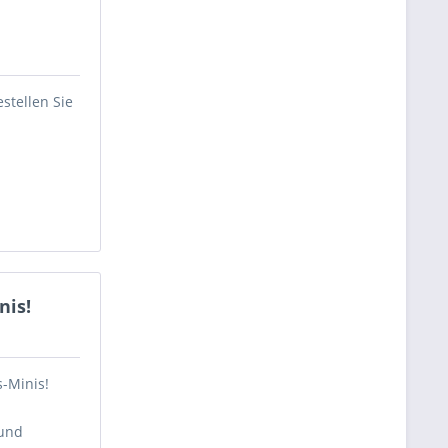
estellen Sie
nis!
s-Minis!
 und