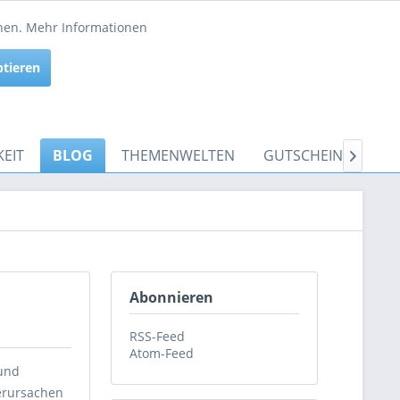
Service/Hilfe
nnen.
Mehr Informationen
Aktiv
ptieren
Inaktiv
EIT
BLOG
THEMENWELTEN
GUTSCHEINE

Abonnieren
RSS-Feed
Atom-Feed
 und
verursachen