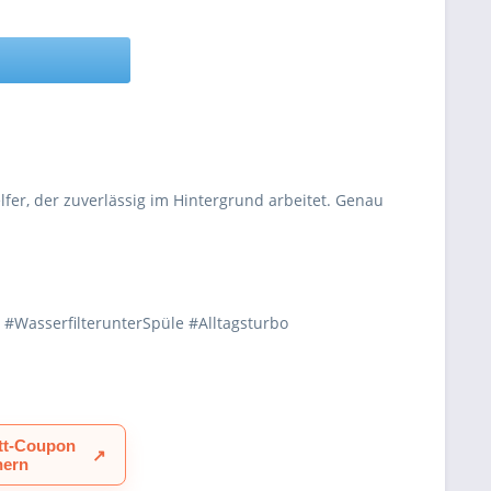
fer, der zuverlässig im Hintergrund arbeitet. Genau
 #WasserfilterunterSpüle #Alltagsturbo
tt-Coupon
↗
hern