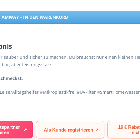
 AMWAY - IN DEN WARENKORB
bnis
r sauber und sicher zu machen. Du brauchst nur einen kleinen Hel
tbar, aber leistungsstark.
 schmeckst.
eiserAlltagshelfer #Mikroplastikfrei #UVFilter #SmartHomeWasser
tspartner
10 € Raba
↗
Als Kunde registrieren
↗
ieren
sic