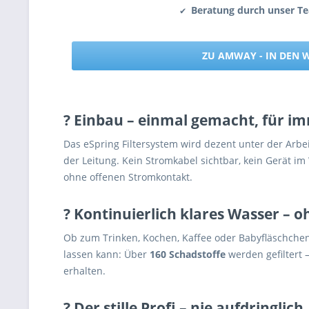
Beratung durch unser T
✔
ZU AMWAY - IN DEN
?️ Einbau – einmal gemacht, für i
Das eSpring Filtersystem wird dezent unter der Arbeit
der Leitung. Kein Stromkabel sichtbar, kein Gerät im
ohne offenen Stromkontakt.
? Kontinuierlich klares Wasser –
Ob zum Trinken, Kochen, Kaffee oder Babyfläschchen 
lassen kann: Über
160 Schadstoffe
werden gefiltert 
erhalten.
? Der stille Profi – nie aufdringlic