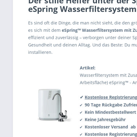
Der stille Helfer unter der
eSpring Wasserfiltersystem 
Es sind oft die Dinge, die man nicht sieht, die den 
es sich mit dem
eSpring™ Wasserfiltersystem mit 
effizient und zuverlässig – verborgen unter deiner S
Gesundheit und deinen Alltag. Und das Beste: Du mus
installieren.
Artikel:
Wasserfiltersystem mit Zusa
Arbeitsfläche) eSpring™ - 
✔
Kostenlose Registrierun
90 Tage Rückgabe
Zufrie
✔
Kein Mindestbestellwert
✔
Keine Jahresgebühr
✔
Kostenloser Versand ab 
✔
Kostenlose Registrierun
✔