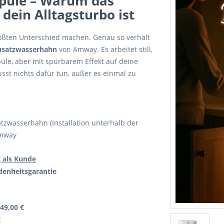
 Spüle – Warum das
dein Alltagsturbo ist
größten Unterschied machen. Genau so verhält
Zusatzwasserhahn
von Amway. Es arbeitet still,
püle, aber mit spürbarem Effekt auf deine
st nichts dafür tun, außer es einmal zu
tzwasserhahn (Installation unterhalb der
Amway
g als Kunde
denheitsgarantie
49,00 €
g