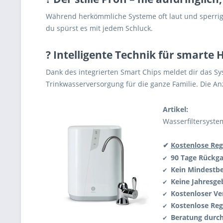
Während herkömmliche Systeme oft laut und sperrig s
du spürst es mit jedem Schluck.
? Intelligente Technik für smarte 
Dank des integrierten Smart Chips meldet dir das Sys
Trinkwasserversorgung für die ganze Familie. Die Anz
Artikel:
Wasserfiltersyste
✔
Kostenlose Reg
90 Tage Rückg
✔
Kein Mindestbe
✔
Keine Jahresge
✔
Kostenloser Ve
✔
Kostenlose Reg
✔
Beratung durc
✔