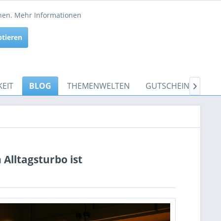
Service/Hilfe
nnen.
Mehr Informationen
Aktiv
ptieren
Inaktiv
EIT
BLOG
THEMENWELTEN
GUTSCHEINE

 Alltagsturbo ist