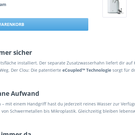
eam
 WARENKORB
mmer sicher
sfläche installiert. Der separate Zusatzwasserhahn liefert dir auf 
 Weg. Der Clou: Die patentierte
eCoupled™ Technologie
sorgt für d
 ohne Aufwand
– mit einem Handgriff hast du jederzeit reines Wasser zur Verfügu
– von Schwermetallen bis Mikroplastik. Gleichzeitig bleiben lebe
h, immer da