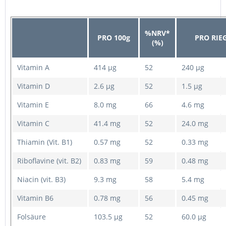
%NRV*
PRO 100g
PRO RIEG
(%)
Vitamin A
414 μg
52
240 μg
Vitamin D
2.6 μg
52
1.5 μg
Vitamin E
8.0 mg
66
4.6 mg
Vitamin C
41.4 mg
52
24.0 mg
Thiamin (Vit. B1)
0.57 mg
52
0.33 mg
Riboflavine (vit. B2)
0.83 mg
59
0.48 mg
Niacin (vit. B3)
9.3 mg
58
5.4 mg
Vitamin B6
0.78 mg
56
0.45 mg
Folsäure
103.5 μg
52
60.0 μg