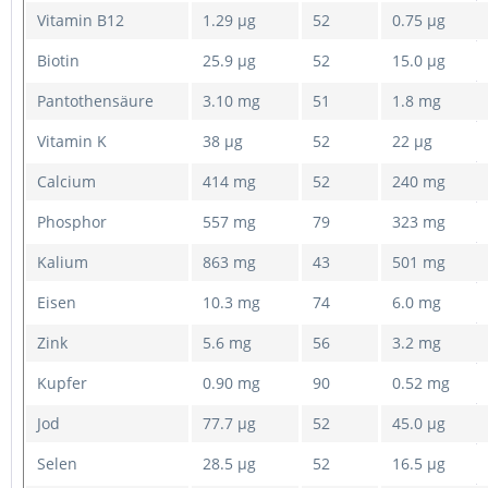
Vitamin B12
1.29 μg
52
0.75 μg
Biotin
25.9 μg
52
15.0 μg
Pantothensäure
3.10 mg
51
1.8 mg
Vitamin K
38 μg
52
22 μg
Calcium
414 mg
52
240 mg
Phosphor
557 mg
79
323 mg
Kalium
863 mg
43
501 mg
Eisen
10.3 mg
74
6.0 mg
Zink
5.6 mg
56
3.2 mg
Kupfer
0.90 mg
90
0.52 mg
Jod
77.7 μg
52
45.0 μg
Selen
28.5 μg
52
16.5 μg