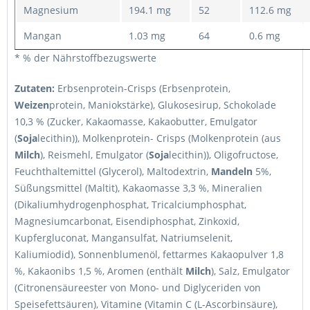
Magnesium
194.1 mg
52
112.6 mg
Mangan
1.03 mg
64
0.6 mg
* % der Nährstoffbezugswerte
Zutaten:
Erbsenprotein-Crisps (Erbsenprotein,
Weizen
protein, Maniokstärke), Glukosesirup, Schokolade
10,3 % (Zucker, Kakaomasse, Kakaobutter, Emulgator
(
Soja
lecithin)), Molkenprotein- Crisps (Molkenprotein (aus
Milch
), Reismehl, Emulgator (
Soja
lecithin)), Oligofructose,
Feuchthaltemittel (Glycerol), Maltodextrin,
Mandeln
5%,
Süßungsmittel (Maltit), Kakaomasse 3,3 %, Mineralien
(Dikaliumhydrogenphosphat, Tricalciumphosphat,
Magnesiumcarbonat, Eisendiphosphat, Zinkoxid,
Kupfergluconat, Mangansulfat, Natriumselenit,
Kaliumiodid), Sonnenblumenöl, fettarmes Kakaopulver 1,8
%, Kakaonibs 1,5 %, Aromen (enthält
Milch
), Salz, Emulgator
(Citronensäureester von Mono- und Diglyceriden von
Speisefettsäuren), Vitamine (Vitamin C (L-Ascorbinsäure),