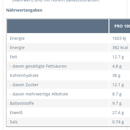
Nährwertangaben
PRO 100
Energie
1603 kJ
Energie
382 kcal
Fett
12.7 g
- davon gesättigte Fettsäuren
4.8 g
Kohlenhydrate
38 g
- davon Zucker
12.1 g
- davon mehrwertige Alkohole
8.7 g
Ballaststoffe
9.7 g
Eiweiß
27.4 g
Salz
0.74 g