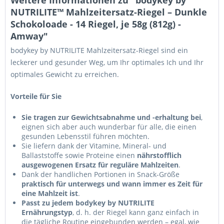
Weitere Informationen zu "bodykey by
NUTRILITE™ Mahlzeitersatz-Riegel – Dunkle
Schokoloade - 14 Riegel, je 58g (812g) -
Amway"
bodykey by NUTRILITE Mahlzeitersatz-Riegel sind ein
leckerer und gesunder Weg, um Ihr optimales Ich und Ihr
optimales Gewicht zu erreichen.
Vorteile für Sie
Sie tragen zur Gewichtsabnahme und -erhaltung bei
,
eignen sich aber auch wunderbar für alle, die einen
gesunden Lebensstil führen möchten.
Sie liefern dank der Vitamine, Mineral- und
Ballaststoffe sowie Proteine einen
nährstofflich
ausgewogenen Ersatz für reguläre Mahlzeiten
.
Dank der handlichen Portionen in Snack-Größe
praktisch für unterwegs und wann immer es Zeit für
eine Mahlzeit ist
.
Passt zu jedem bodykey by NUTRILITE
Ernährungstyp
, d. h. der Riegel kann ganz einfach in
die tägliche Routine eingebunden werden – egal, wie