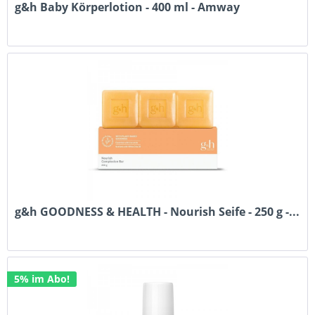
g&h Baby Körperlotion - 400 ml - Amway
g&h GOODNESS & HEALTH - Nourish Seife - 250 g -...
5% im Abo!