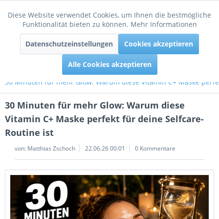
Diese Website verwendet Cookies, um Ihnen die bestmögliche
Aktiv
Funktionale
Funktionalität bieten zu können.
Mehr Informationen
Menü
Datenschutzeinstellungen
Cookies akzeptieren
Inaktiv
Tracking
Alle Cookies akzeptieren
30 Minuten für mehr Glow: Warum diese Vitamin C+ Maske perfekt
30 Minuten für mehr Glow: Warum diese
Vitamin C+ Maske perfekt für deine Selfcare-
Routine ist
von:
Matthias Zschoch
22.06.26 00:01
0 Kommentare