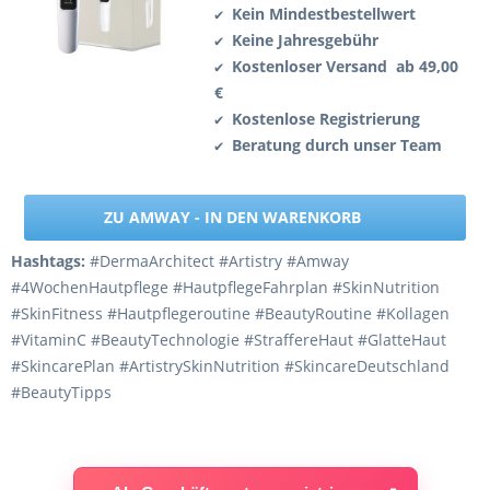
Kein Mindestbestellwert
✔
Keine Jahresgebühr
✔
Kostenloser Versand ab 49,00
✔
€
Kostenlose Registrierung
✔
Beratung durch unser Team
✔
ZU AMWAY - IN DEN WARENKORB
Hashtags:
#DermaArchitect #Artistry #Amway
#4WochenHautpflege #HautpflegeFahrplan #SkinNutrition
#SkinFitness #Hautpflegeroutine #BeautyRoutine #Kollagen
#VitaminC #BeautyTechnologie #StraffereHaut #GlatteHaut
#SkincarePlan #ArtistrySkinNutrition #SkincareDeutschland
#BeautyTipps