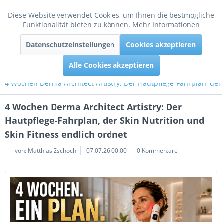
Diese Website verwendet Cookies, um Ihnen die bestmögliche
Aktiv
Funktionale
Funktionalität bieten zu können.
Mehr Informationen
Menü
Datenschutzeinstellungen
Cookies akzeptieren
Inaktiv
Tracking
Alle Cookies akzeptieren
4 Wochen Derma Architect Artistry: Der Hautpflege-Fahrplan, der 
4 Wochen Derma Architect Artistry: Der
Hautpflege-Fahrplan, der Skin Nutrition und
Skin Fitness endlich ordnet
von:
Matthias Zschoch
07.07.26 00:00
0 Kommentare