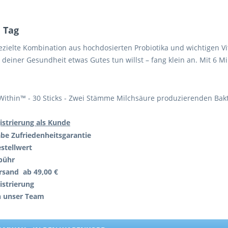
n Tag
 gezielte Kombination aus hochdosierten Probiotika und wichtigen 
einer Gesundheit etwas Gutes tun willst – fang klein an. Mit 6 M
 Within™ - 30 Sticks - Zwei Stämme Milchsäure produzierenden Bak
istrierung als Kunde
abe
Zufriedenheitsgarantie
stellwert
bühr
rsand ab 49,00 €
istrierung
h unser Team