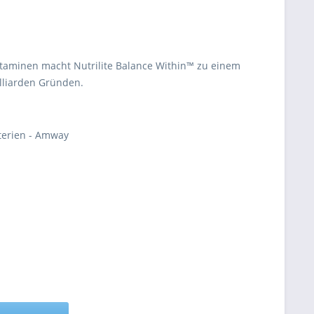
Vitaminen macht Nutrilite Balance Within™ zu einem
illiarden Gründen.
terien - Amway