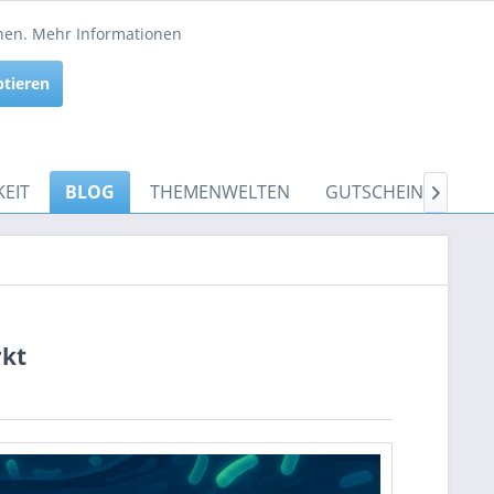
Service/Hilfe
nnen.
Mehr Informationen
Aktiv
ptieren
Inaktiv
EIT
BLOG
THEMENWELTEN
GUTSCHEINE

rkt