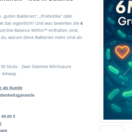
 „guten Bakterien“, „Probiotika“ oder
t das eigentlich? Und was bewirken die
6
Nutrilite Balance Within™ enthalten sind,
t du, warum diese Bakterien mehr sind als
- 30 Sticks - Zwei Stämme Milchsäure
 - Amway
g als Kunde
edenheitsgarantie
t
 49,00 €
g
Team