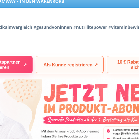
AMWAY - IN DEN WARENKORB
iotikaimvergleich #gesundvoninnen #nutrilitepower #vitaminb6
tspartner
10 € Raba
↗
Als Kunde registrieren
↗
ieren
sic