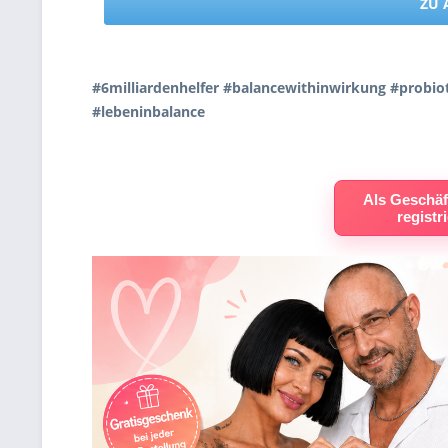
ZU 
#6milliardenhelfer #balancewithinwirkung #prob
#lebeninbalance
Als Geschäf
registr