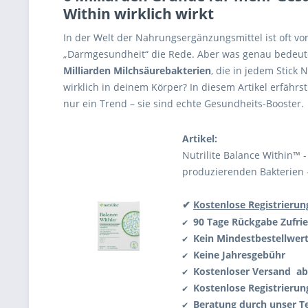
Within wirklich wirkt
In der Welt der Nahrungsergänzungsmittel ist oft von
„Darmgesundheit“ die Rede. Aber was genau bedeute
Milliarden Milchsäurebakterien
, die in jedem Stick 
wirklich in deinem Körper? In diesem Artikel erfährs
nur ein Trend – sie sind echte Gesundheits-Booster.
Artikel:
Nutrilite Balance Within™ 
produzierenden Bakterien
✔
Kostenlose Registrierun
90 Tage Rückgabe
Zufri
✔
Kein Mindestbestellwer
✔
Keine Jahresgebühr
✔
Kostenloser Versand ab
✔
Kostenlose Registrierun
✔
Beratung durch unser 
✔