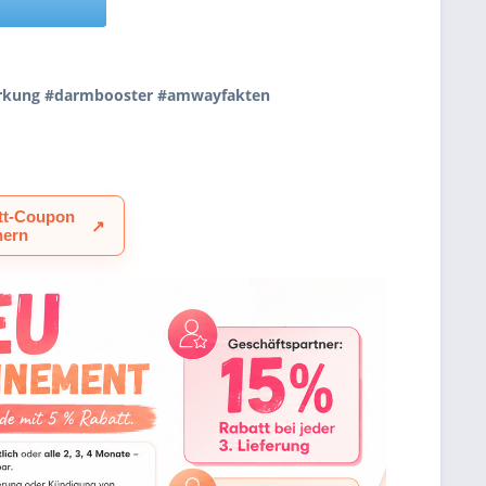
wirkung #darmbooster #amwayfakten
tt-Coupon
↗
hern