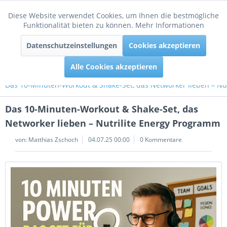
Diese Website verwendet Cookies, um Ihnen die bestmögliche
Aktiv
Funktionale
Funktionalität bieten zu können.
Mehr Informationen
Menü
Datenschutzeinstellungen
Cookies akzeptieren
Inaktiv
Tracking
Alle Cookies akzeptieren
Das 10-Minuten-Workout & Shake-Set, das Networker lieben – Nu
Das 10-Minuten-Workout & Shake-Set, das
Networker lieben – Nutrilite Energy Programm
von:
Matthias Zschoch
04.07.25 00:00
0 Kommentare