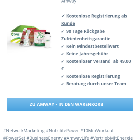
Amway
✔
Kostenlose Registrierung als
Kunde
90 Tage Rückgabe
✔
Zufriedenheitsgarantie
Kein Mindestbestellwert
✔
Keine Jahresgebühr
✔
Kostenloser Versand ab 49,00
✔
€
Kostenlose Registrierung
✔
Beratung durch unser Team
✔
ZU AMWAY - IN DEN WARENKORB
#NetworkMarketing #NutrilitePower #10MinWorkout
#PowerSet #BusinessEnergy #AmwayLife #VertriebMitEnergie