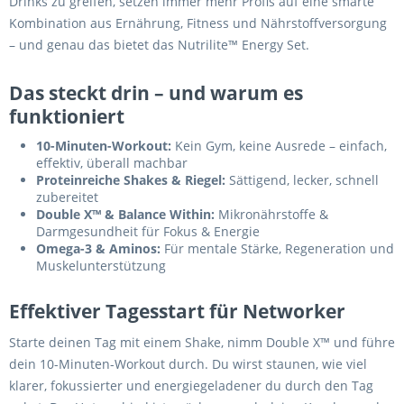
Drinks zu greifen, setzen immer mehr Profis auf eine smarte
Kombination aus Ernährung, Fitness und Nährstoffversorgung
– und genau das bietet das Nutrilite™ Energy Set.
Das steckt drin – und warum es
funktioniert
10-Minuten-Workout:
Kein Gym, keine Ausrede – einfach,
effektiv, überall machbar
Proteinreiche Shakes & Riegel:
Sättigend, lecker, schnell
zubereitet
Double X™ & Balance Within:
Mikronährstoffe &
Darmgesundheit für Fokus & Energie
Omega-3 & Aminos:
Für mentale Stärke, Regeneration und
Muskelunterstützung
Effektiver Tagesstart für Networker
Starte deinen Tag mit einem Shake, nimm Double X™ und führe
dein 10-Minuten-Workout durch. Du wirst staunen, wie viel
klarer, fokussierter und energiegeladener du durch den Tag