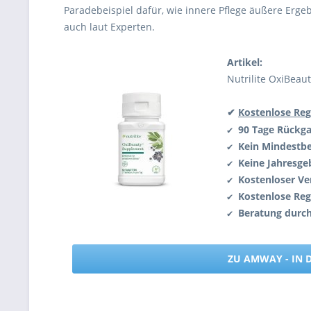
Paradebeispiel dafür, wie innere Pflege äußere Ergeb
auch laut Experten.
Artikel:
Nutrilite OxiBeau
✔
Kostenlose Reg
90 Tage Rückg
✔
Kein Mindestbe
✔
Keine Jahresge
✔
Kostenloser Ve
✔
Kostenlose Reg
✔
Beratung durc
✔
ZU AMWAY - IN