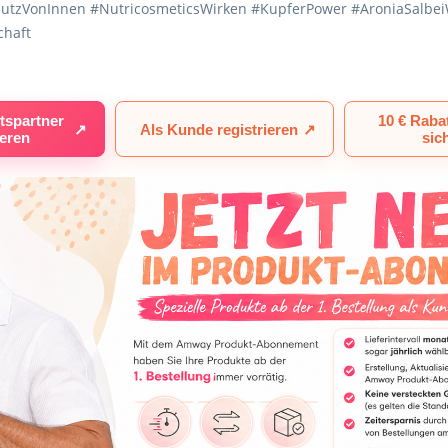
chutzVonInnen #NutricosmeticsWirken #KupferPower #AroniaSalbe
chaft
tspartner
10 € Raba
↗
Als Kunde registrieren
↗
ieren
sic