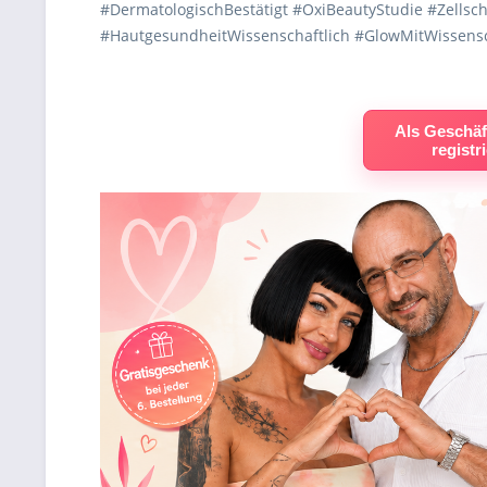
#DermatologischBestätigt #OxiBeautyStudie #Zells
#HautgesundheitWissenschaftlich #GlowMitWissens
Als Geschäf
registr