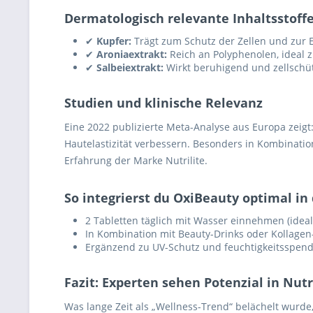
Dermatologisch relevante Inhaltsstoff
✔
Kupfer:
Trägt zum Schutz der Zellen und zur 
✔
Aroniaextrakt:
Reich an Polyphenolen, ideal 
✔
Salbeiextrakt:
Wirkt beruhigend und zellschüt
Studien und klinische Relevanz
Eine 2022 publizierte Meta-Analyse aus Europa zeigt
Hautelastizität verbessern. Besonders in Kombinati
Erfahrung der Marke Nutrilite.
So integrierst du OxiBeauty optimal in
2 Tabletten täglich mit Wasser einnehmen (idea
In Kombination mit Beauty-Drinks oder Kollag
Ergänzend zu UV-Schutz und feuchtigkeitsspen
Fazit: Experten sehen Potenzial in Nut
Was lange Zeit als „Wellness-Trend“ belächelt wurde, 