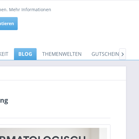
Service/Hilfe
nnen.
Mehr Informationen
Aktiv
ptieren
Inaktiv
EIT
BLOG
THEMENWELTEN
GUTSCHEINE

ung