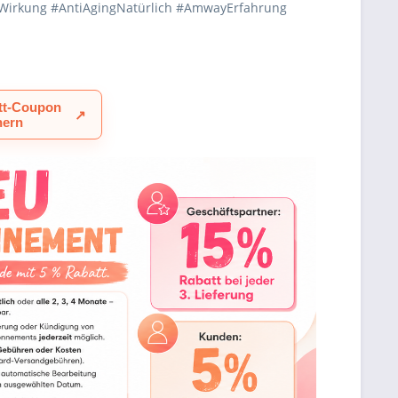
iWirkung #AntiAgingNatürlich #AmwayErfahrung
tt-Coupon
↗
hern