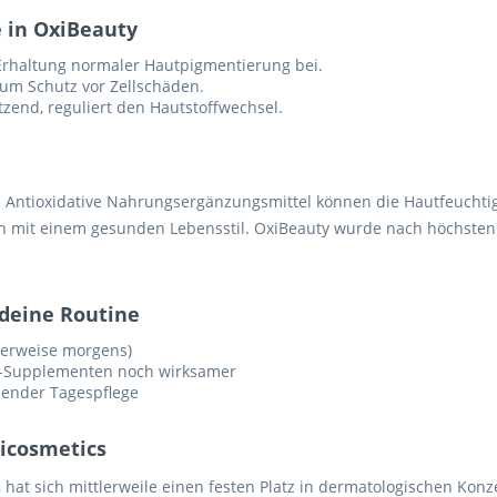
e in OxiBeauty
Erhaltung normaler Hautpigmentierung bei.
zum Schutz vor Zellschäden.
zend, reguliert den Hautstoffwechsel.
: Antioxidative Nahrungsergänzungsmittel können die Hautfeuchtigk
on mit einem gesunden Lebensstil. OxiBeauty wurde nach höchsten 
 deine Routine
lerweise morgens)
en-Supplementen noch wirksamer
dender Tagespflege
ricosmetics
hat sich mittlerweile einen festen Platz in dermatologischen Konzep