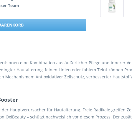
nser Team
 WARENKORB
t:innen eine Kombination aus äußerlicher Pflege und innerer Ver
ngter Hautalterung, feinen Linien oder fahlem Teint können Produ
ten Mechanismen: Antioxidativer Zellschutz, verbesserter Hautstof
Booster
ner der Hauptverursacher für Hautalterung. Freie Radikale greifen
on OxiBeauty – schützt nachweislich vor diesem Prozess. Der zusä