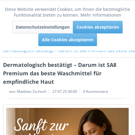
Diese Website verwendet Cookies, um Ihnen die bestmögliche
Aktiv
Funktionale
Funktionalität bieten zu können.
Mehr Informationen
Menü
Datenschutzeinstellungen
Cookies akzeptieren
Inaktiv
Tracking
Alle Cookies akzeptieren
Dermatologisch bestätigt – Darum ist SA8 Premium das beste Wa
Dermatologisch bestätigt – Darum ist SA8
Premium das beste Waschmittel für
empfindliche Haut
von:
Matthias Zschoch
27.07.25 00:00
0 Kommentare