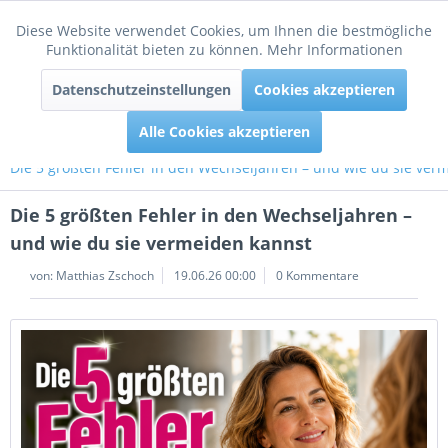
Diese Website verwendet Cookies, um Ihnen die bestmögliche
Aktiv
Funktionale
Funktionalität bieten zu können.
Mehr Informationen
Menü
Datenschutzeinstellungen
Cookies akzeptieren
Inaktiv
Tracking
Alle Cookies akzeptieren
Die 5 größten Fehler in den Wechseljahren – und wie du sie ver
Die 5 größten Fehler in den Wechseljahren –
und wie du sie vermeiden kannst
von:
Matthias Zschoch
19.06.26 00:00
0 Kommentare