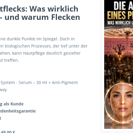
flecks: Was wirklich
 – und warum Flecken
ine dunkle Punkte im Spiegel. Doch in
n biologischen Prozesses, der tief unter der
ehen, kann Hautpflege deutlich gezielter
t treffen.
ng System - Serum – 30 ml + Anti-Pigment
mway
g als Kunde
edenheitsgarantie
t
 49,00 €