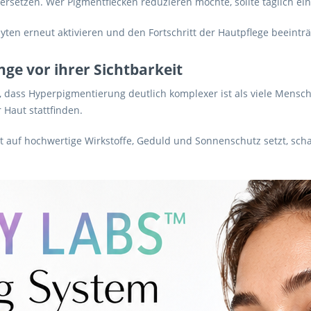
 ersetzen. Wer Pigmentflecken reduzieren möchte, sollte täglich ei
en erneut aktivieren und den Fortschritt der Hautpflege beeinträ
nge vor ihrer Sichtbarkeit
l, dass Hyperpigmentierung deutlich komplexer ist als viele Mensch
r Haut stattfinden.
uf hochwertige Wirkstoffe, Geduld und Sonnenschutz setzt, schaf