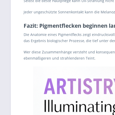
Selbst die beste Hautpflege kann UV-Strahlung nicht
Jeder ungeschützte Sonnenkontakt kann die Melanozyt
Fazit: Pigmentflecken beginnen la
Die Anatomie eines Pigmentflecks zeigt eindrucksvol
das Ergebnis biologischer Prozesse, die tief unter de
Wer diese Zusammenhänge versteht und konsequent a
ebenmäßigeren und strahlenderen Teint.