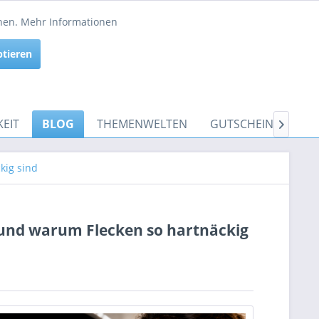
Service/Hilfe
nnen.
Mehr Informationen
Aktiv
ptieren
Inaktiv
EIT
BLOG
THEMENWELTEN
GUTSCHEINE

kig sind
– und warum Flecken so hartnäckig