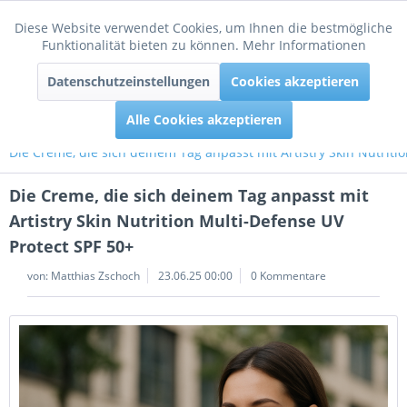
Diese Website verwendet Cookies, um Ihnen die bestmögliche
Aktiv
Funktionale
Funktionalität bieten zu können.
Mehr Informationen
Menü
Datenschutzeinstellungen
Cookies akzeptieren
Inaktiv
Tracking
Alle Cookies akzeptieren
Die Creme, die sich deinem Tag anpasst mit Artistry Skin Nutriti
Die Creme, die sich deinem Tag anpasst mit
Artistry Skin Nutrition Multi-Defense UV
Protect SPF 50+
von:
Matthias Zschoch
23.06.25 00:00
0 Kommentare