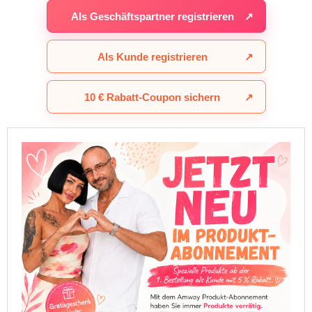
Als Geschäftspartner registrieren
↗
Als Kunde registrieren
↗
10 € Rabatt-Coupon sichern
↗