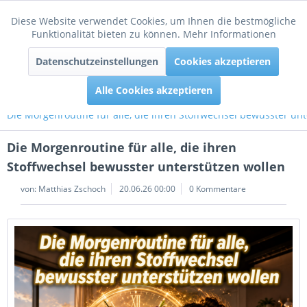
Diese Website verwendet Cookies, um Ihnen die bestmögliche
Aktiv
Funktionale
Funktionalität bieten zu können.
Mehr Informationen
Menü
Datenschutzeinstellungen
Cookies akzeptieren
Inaktiv
Tracking
Alle Cookies akzeptieren
Die Morgenroutine für alle, die ihren Stoffwechsel bewusster un
Die Morgenroutine für alle, die ihren
Stoffwechsel bewusster unterstützen wollen
von:
Matthias Zschoch
20.06.26 00:00
0 Kommentare