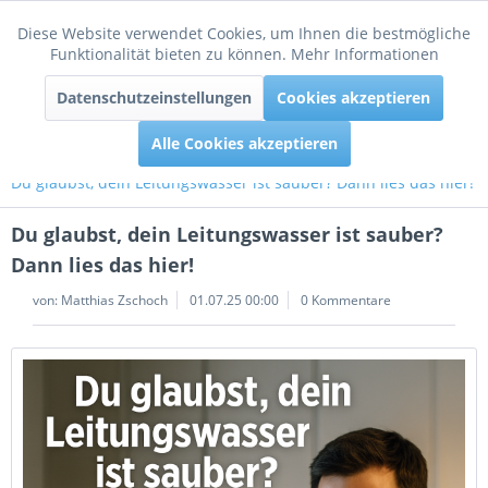
Diese Website verwendet Cookies, um Ihnen die bestmögliche
Aktiv
Funktionale
Funktionalität bieten zu können.
Mehr Informationen
Menü
Datenschutzeinstellungen
Cookies akzeptieren
Inaktiv
Tracking
Alle Cookies akzeptieren
Du glaubst, dein Leitungswasser ist sauber? Dann lies das hier!
Du glaubst, dein Leitungswasser ist sauber?
Dann lies das hier!
von:
Matthias Zschoch
01.07.25 00:00
0 Kommentare