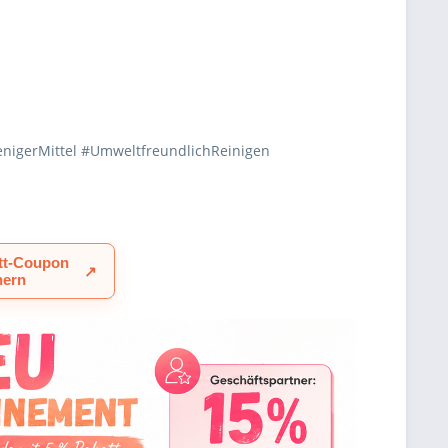
nigerMittel #UmweltfreundlichReinigen
tt-Coupon
↗
hern