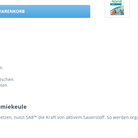
 WARENKORB
en
rischen
äten
hemiekeule
 setzen, nutzt SA8™ die Kraft von aktivem Sauerstoff. So werden or