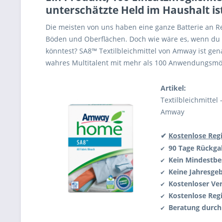
unterschätzte Held im Haushalt is
Die meisten von uns haben eine ganze Batterie an R
Böden und Oberflächen. Doch wie wäre es, wenn du f
könntest? SA8™ Textilbleichmittel von Amway ist gen
wahres Multitalent mit mehr als 100 Anwendungsmög
Artikel:
Textilbleichmittel 
Amway
✔
Kostenlose Regi
90 Tage Rückg
✔
Kein Mindestbe
✔
Keine Jahresge
✔
Kostenloser Ve
✔
Kostenlose Regi
✔
Beratung durch
✔