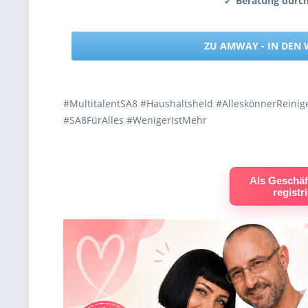
Beratung durc
✔
ZU AMWAY - IN DEN
#MultitalentSA8 #Haushaltsheld #AlleskönnerReini
#SA8FürAlles #WenigerIstMehr
Als Geschäf
registr