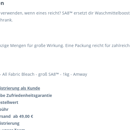
en
erwenden, wenn eines reicht? SA8™ ersetzt dir Waschmittelbooster,
chrank.
inzige Mengen für große Wirkung. Eine Packung reicht für zahlreic
 - All Fabric Bleach - groß SA8™ - 1kg - Amway
istrierung als Kunde
abe
Zufriedenheitsgarantie
stellwert
bühr
rsand ab 49,00 €
istrierung