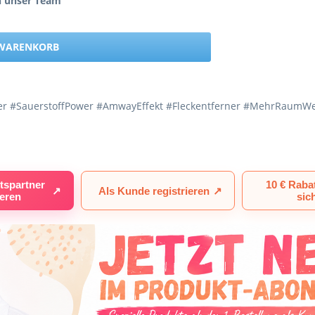
h unser Team
 WARENKORB
ger #SauerstoffPower #AmwayEffekt #Fleckentferner #MehrRaumWe
tspartner
10 € Raba
↗
Als Kunde registrieren
↗
ieren
sic