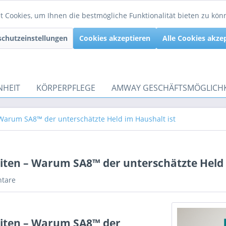
 Cookies, um Ihnen die bestmögliche Funktionalität bieten zu kö
chutzeinstellungen
Cookies akzeptieren
Alle Cookies akze
NHEIT
KÖRPERPFLEGE
AMWAY GESCHÄFTSMÖGLICHK
 Warum SA8™ der unterschätzte Held im Haushalt ist
eiten – Warum SA8™ der unterschätzte Held 
tare
eiten – Warum SA8™ der