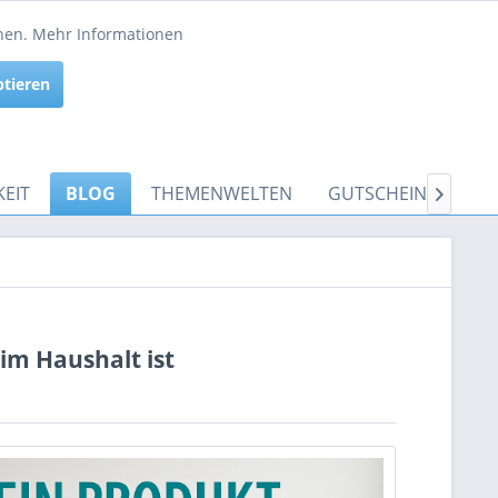
Service/Hilfe
nnen.
Mehr Informationen
Aktiv
ptieren
Inaktiv
EIT
BLOG
THEMENWELTEN
GUTSCHEINE

im Haushalt ist