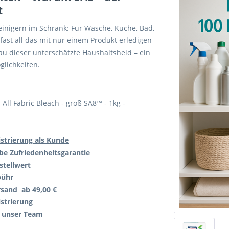
t
einigern im Schrank: Für Wäsche, Küche, Bad,
ast all das mit nur einem Produkt erledigen
au dieser unterschätzte Haushaltsheld – ein
lichkeiten.
- All Fabric Bleach - groß SA8™ - 1kg -
strierung als Kunde
abe
Zufriedenheitsgarantie
stellwert
bühr
rsand ab 49,00 €
strierung
 unser Team