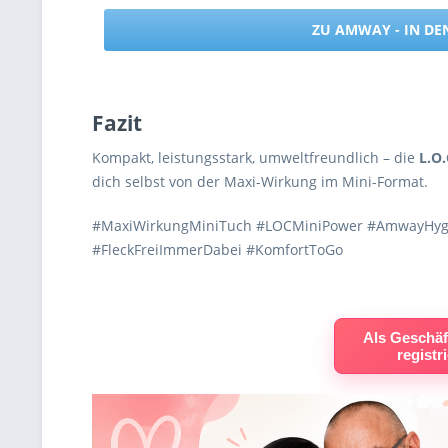
ZU AMWAY - IN D
Fazit
Kompakt, leistungsstark, umweltfreundlich – die
L.O
dich selbst von der Maxi-Wirkung im Mini-Format.
#MaxiWirkungMiniTuch #LOCMiniPower #AmwayHygi
#FleckFreiImmerDabei #KomfortToGo
Als Geschäf
registr