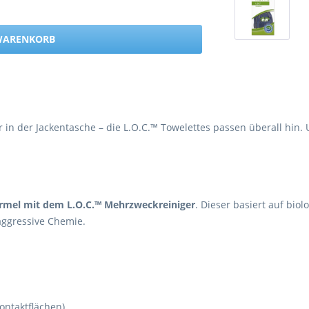
 WARENKORB
 in der Jackentasche – die L.O.C.™ Towelettes passen überall hin. 
rmel mit dem L.O.C.™ Mehrzweckreiniger
. Dieser basiert auf bi
ggressive Chemie.
ontaktflächen)