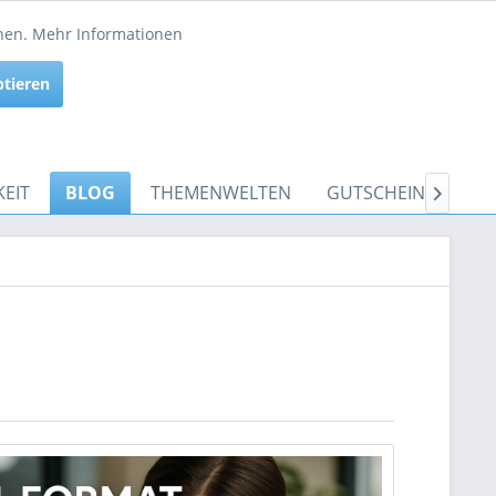
Service/Hilfe
nnen.
Mehr Informationen
Aktiv
ptieren
Inaktiv
EIT
BLOG
THEMENWELTEN
GUTSCHEINE
