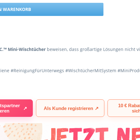
EN WARENKORB
.C.™ Mini-Wischtücher
beweisen, dass großartige Lösungen nicht vi
ene #ReinigungFürUnterwegs #WischtücherMitSystem #MiniProd
tspartner
10 € Raba
↗
Als Kunde registrieren
↗
ieren
sic