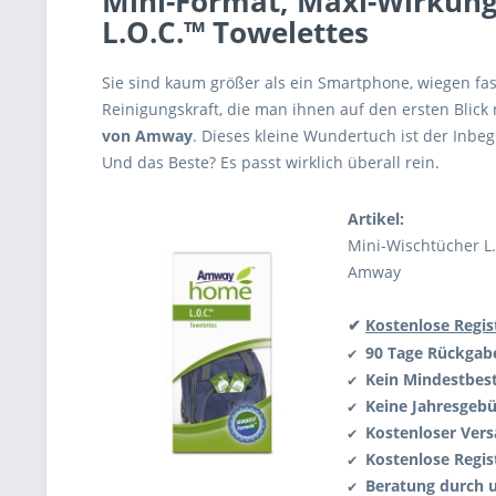
Mini-Format, Maxi-Wirkung:
L.O.C.™ Towelettes
Sie sind kaum größer als ein Smartphone, wiegen fast
Reinigungskraft, die man ihnen auf den ersten Blick 
von Amway
. Dieses kleine Wundertuch ist der Inbegr
Und das Beste? Es passt wirklich überall rein.
Artikel:
Mini-Wischtücher L.
Amway
✔
Kostenlose Regis
90 Tage Rückga
✔
Kein Mindestbest
✔
Keine Jahresgeb
✔
Kostenloser Vers
✔
Kostenlose Regis
✔
Beratung durch 
✔