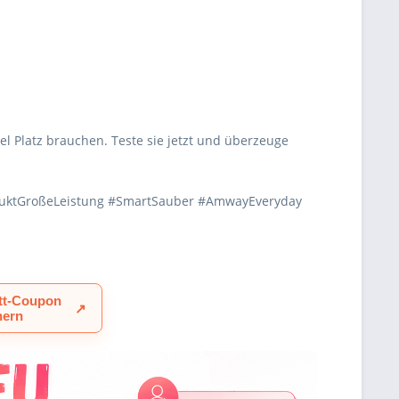
el Platz brauchen. Teste sie jetzt und überzeuge
uktGroßeLeistung #SmartSauber #AmwayEveryday
tt-Coupon
↗
hern