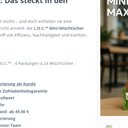
 Das steckt in den
 nichts – und doch entfalten sie eine
nicht ansieht: die
L.O.C.™ Mini-Wischtücher
iff von Effizienz, Nachhaltigkeit und Komfort.
O.C.™ - 4 Packungen à 24 Wischtücher -
trierung als Kunde
be
Zufriedenheitsgarantie
ellwert
ühr
and ab 49,00 €
trierung
unser Team