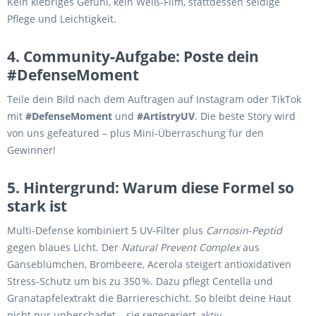
Kein klebriges Gefühl, kein Weiß‑Film, stattdessen seidige
Pflege und Leichtigkeit.
4. Community‑Aufgabe: Poste dein
#DefenseMoment
Teile dein Bild nach dem Auftragen auf Instagram oder TikTok
mit
#DefenseMoment
und
#ArtistryUV
. Die beste Story wird
von uns gefeatured – plus Mini‑Überraschung für den
Gewinner!
5. Hintergrund: Warum diese Formel so
stark ist
Multi‑Defense kombiniert 5 UV‑Filter plus
Carnosin‑Peptid
gegen blaues Licht. Der
Natural Prevent Complex
aus
Gänseblümchen, Brombeere, Acerola steigert antioxidativen
Stress‑Schutz um bis zu 350 %. Dazu pflegt Centella und
Granatapfelextrakt die Barriereschicht. So bleibt deine Haut
nicht nur unbeschadet – sie regeneriert
aktiv
.