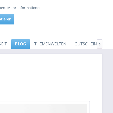
Service/Hilfe
nnen.
Mehr Informationen
Aktiv
ptieren
Inaktiv
EIT
BLOG
THEMENWELTEN
GUTSCHEINE
