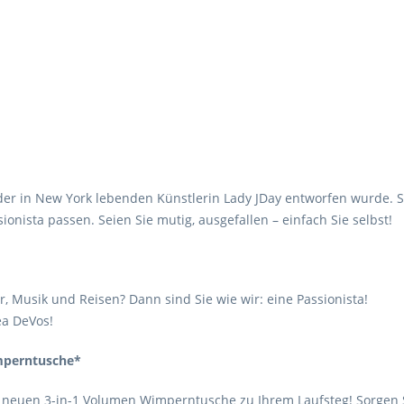
er in New York lebenden Künstlerin Lady JDay entworfen wurde. Sie
ionista passen. Seien Sie mutig, ausgefallen – einfach Sie selbst!
r, Musik und Reisen? Dann sind Sie wie wir: eine Passionista!
ea DeVos!
mperntusche*
lig neuen 3-in-1 Volumen Wimperntusche zu Ihrem Laufsteg! Sorgen