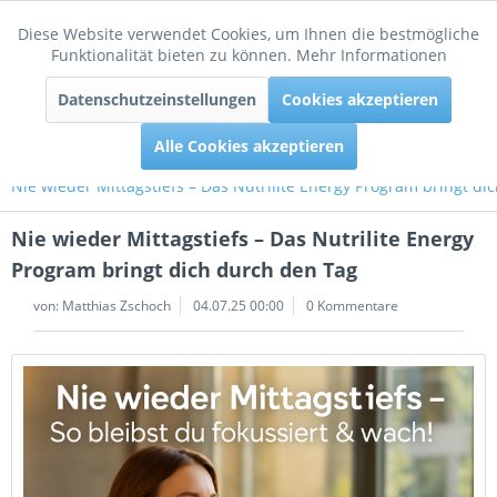
Diese Website verwendet Cookies, um Ihnen die bestmögliche
Aktiv
Funktionale
Funktionalität bieten zu können.
Mehr Informationen
Menü
Datenschutzeinstellungen
Cookies akzeptieren
Inaktiv
Tracking
Alle Cookies akzeptieren
Nie wieder Mittagstiefs – Das Nutrilite Energy Program bringt di
Nie wieder Mittagstiefs – Das Nutrilite Energy
Program bringt dich durch den Tag
von:
Matthias Zschoch
04.07.25 00:00
0 Kommentare