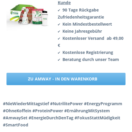
Kunde
90 Tage Rückgabe
✔
Zufriedenheitsgarantie
Kein Mindestbestellwert
✔
Keine Jahresgebühr
✔
Kostenloser Versand ab 49,00
✔
€
Kostenlose Registrierung
✔
Beratung durch unser Team
✔
ZU AMWAY - IN DEN WARENKORB
#NieWiederMittagstief #NutrilitePower #EnergyProgramm
#OhneKoffein #ProteinPower #ErnährungMitSystem
#AmwaySet #EnergieDurchDenTag #FokusStattMüdigkeit
#SmartFood