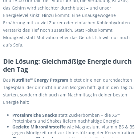
und 15:00 Uhr fällt der Blutdruck ab, die Verdauung ist aktiv,
das Gehirn wird schlechter durchblutet – und unser
Energielevel sinkt. Hinzu kommt: Eine unausgewogene
Ernährung mit zu viel Zucker oder einfachen Kohlenhydraten
verstärkt das Tief noch zusätzlich. Statt Fokus kommt
Müdigkeit, statt Motivation eher das Gefühl: Ich will nur noch
aufs Sofa.
Die Lösung: Gleichmäßige Energie durch
den Tag
Das
Nutrilite™ Energy Program
bietet dir einen durchdachten
Tagesplan, der dir nicht nur am Morgen hilft, gut in den Tag zu
starten, sondern dich auch am Nachmittag in deiner besten
Energie hält:
Proteinreiche Snacks
statt Zuckerbomben – die XS™
Proteinbars und Shakes liefern nachhaltige Energie
Gezielte Mikronährstoffe
wie Magnesium, Vitamin B6 & B5
gegen Müdigkeit und zur Unterstützung der Konzentration