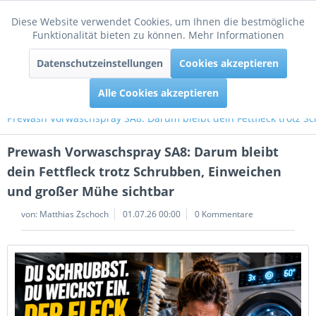
Diese Website verwendet Cookies, um Ihnen die bestmögliche
Aktiv
Funktionale
Funktionalität bieten zu können.
Mehr Informationen
Menü
Datenschutzeinstellungen
Cookies akzeptieren
Inaktiv
Tracking
Alle Cookies akzeptieren
Prewash Vorwaschspray SA8: Darum bleibt dein Fettfleck trotz 
Prewash Vorwaschspray SA8: Darum bleibt
dein Fettfleck trotz Schrubben, Einweichen
und großer Mühe sichtbar
von:
Matthias Zschoch
01.07.26 00:00
0 Kommentare