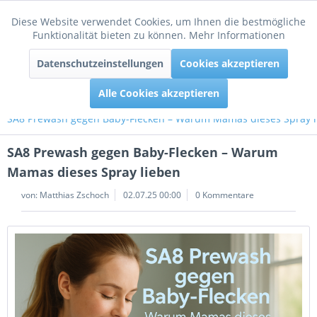
Diese Website verwendet Cookies, um Ihnen die bestmögliche
Aktiv
Funktionale
Funktionalität bieten zu können.
Mehr Informationen
Menü
Datenschutzeinstellungen
Cookies akzeptieren
Inaktiv
Tracking
Alle Cookies akzeptieren
SA8 Prewash gegen Baby-Flecken – Warum Mamas dieses Spray l
SA8 Prewash gegen Baby-Flecken – Warum
Mamas dieses Spray lieben
von:
Matthias Zschoch
02.07.25 00:00
0 Kommentare