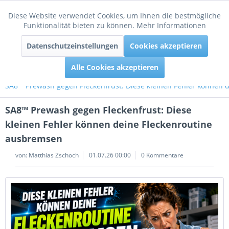
Diese Website verwendet Cookies, um Ihnen die bestmögliche
Aktiv
Funktionale
Funktionalität bieten zu können.
Mehr Informationen
Menü
Datenschutzeinstellungen
Cookies akzeptieren
Inaktiv
Tracking
Alle Cookies akzeptieren
SA8™ Prewash gegen Fleckenfrust: Diese kleinen Fehler können 
SA8™ Prewash gegen Fleckenfrust: Diese
kleinen Fehler können deine Fleckenroutine
ausbremsen
von:
Matthias Zschoch
01.07.26 00:00
0 Kommentare