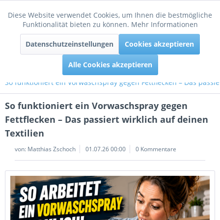
Diese Website verwendet Cookies, um Ihnen die bestmögliche
Aktiv
Funktionale
Funktionalität bieten zu können.
Mehr Informationen
Menü
Datenschutzeinstellungen
Cookies akzeptieren
Inaktiv
Tracking
Alle Cookies akzeptieren
So funktioniert ein Vorwaschspray gegen Fettflecken – Das passier
So funktioniert ein Vorwaschspray gegen
Fettflecken – Das passiert wirklich auf deinen
Textilien
von:
Matthias Zschoch
01.07.26 00:00
0 Kommentare