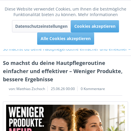
Diese Website verwendet Cookies, um Ihnen die bestmögliche
Aktiv
Funktionale
Funktionalität bieten zu können.
Mehr Informationen
Menü
Datenschutzeinstellungen
Cookies akzeptieren
Inaktiv
Tracking
Alle Cookies akzeptieren
So machst du deine Hautpflegeroutine einfacher und effektiver 
So machst du deine Hautpflegeroutine
einfacher und effektiver – Weniger Produkte,
bessere Ergebnisse
von:
Matthias Zschoch
25.06.26 00:00
0 Kommentare