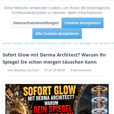
Diese Website verwendet Cookies, um Ihnen die bestmögliche
Aktiv
Funktionale
Funktionalität bieten zu können.
Mehr Informationen
Menü
Datenschutzeinstellungen
Cookies akzeptieren
Inaktiv
Tracking
Alle Cookies akzeptieren
Sofort Glow mit Derma Architect? Warum Ihr Spiegel Sie schon 
Sofort Glow mit Derma Architect? Warum Ihr
Spiegel Sie schon morgen täuschen kann
von:
Matthias Zschoch
07.07.26 00:00
0 Kommentare