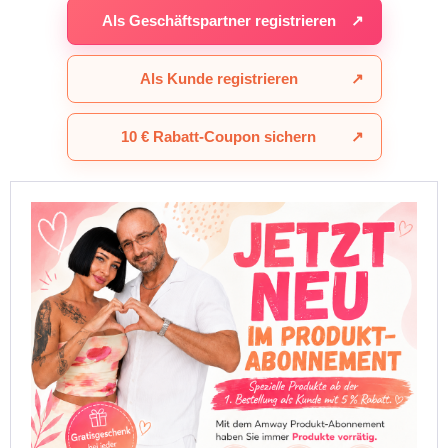
Als Geschäftspartner registrieren
↗
Als Kunde registrieren
↗
10 € Rabatt-Coupon sichern
↗