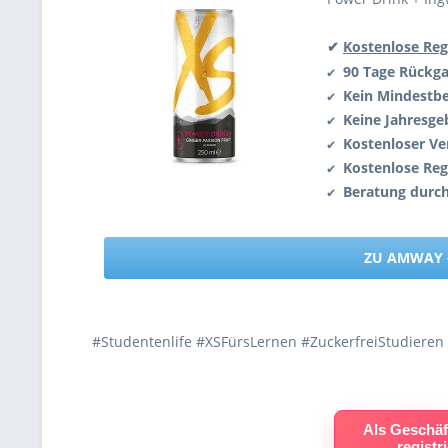
✔
Kostenlose Reg
90 Tage Rückg
✔
Kein Mindestbe
✔
Keine Jahresge
✔
Kostenloser Ve
✔
Kostenlose Reg
✔
Beratung durc
✔
ZU AMWAY 
#Studentenlife #XSFürsLernen #ZuckerfreiStudier
Als Geschäf
registr