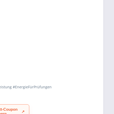
eistung #EnergieFürPrüfungen
tt-Coupon
↗
hern