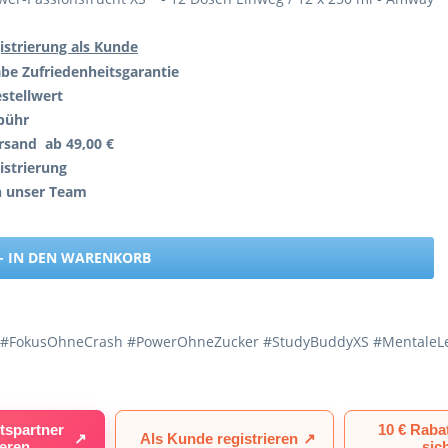
istrierung als Kunde
abe
Zufriedenheitsgarantie
stellwert
bühr
rsand ab 49,00 €
istrierung
h unser Team
- IN DEN WARENKORB
en #FokusOhneCrash #PowerOhneZucker #StudyBuddyXS #MentaleL
tspartner
10 € Raba
↗
Als Kunde registrieren
↗
ieren
sic