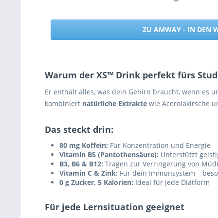
ZU AMWAY - IN DEN
Warum der XS™ Drink perfekt fürs Stud
Er enthält alles, was dein Gehirn braucht, wenn es u
kombiniert
natürliche Extrakte
wie Acerolakirsche u
Das steckt drin:
80 mg Koffein:
Für Konzentration und Energie
Vitamin B5 (Pantothensäure):
Unterstützt geist
B3, B6 & B12:
Tragen zur Verringerung von Müdi
Vitamin C & Zink:
Für dein Immunsystem – beson
0 g Zucker, 5 Kalorien:
Ideal für jede Diätform
Für jede Lernsituation geeignet