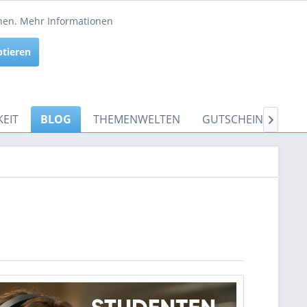
Service/Hilfe
nnen.
Mehr Informationen
Aktiv
ptieren
Inaktiv
EIT
BLOG
THEMENWELTEN
GUTSCHEINE
