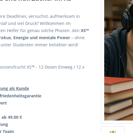
rere Deadlines, versuchst, aufmerksam in
chlaf und viel Druck? Willkommen im
ten Helfer für genau solche Phasen: den
XS™
Fokus, Energie und mentale Power
– ohne
 unter Studenten immer beliebter wird!
ssionsfrucht XS™ - 12 Dosen Einweg / 12 x
rung als Kunde
friedenheitsgarantie
wert
 ab 49,00 €
rung
er Team