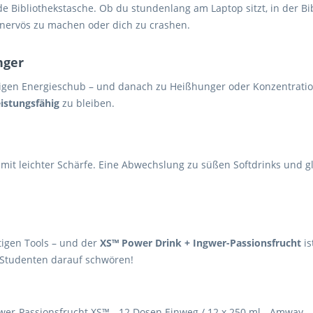
 Bibliothekstasche. Ob du stundenlang am Laptop sitzt, in der Bib
ne nervös zu machen oder dich zu crashen.
nger
stigen Energieschub – und danach zu Heißhunger oder Konzentratio
eistungsfähig
zu bleiben.
und mit leichter Schärfe. Eine Abwechslung zu süßen Softdrinks und
tigen Tools – und der
XS™ Power Drink + Ingwer-Passionsfrucht
is
 Studenten darauf schwören!
wer-Passionsfrucht XS™ - 12 Dosen Einweg / 12 x 250 ml - Amway