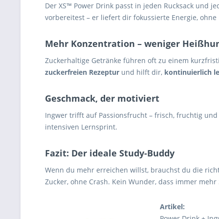
Der XS™ Power Drink passt in jeden Rucksack und jede
vorbereitest – er liefert dir fokussierte Energie, oh
Mehr Konzentration – weniger Heißhu
Zuckerhaltige Getränke führen oft zu einem kurzfri
zuckerfreien Rezeptur
und hilft dir,
kontinuierlich l
Geschmack, der motiviert
Ingwer trifft auf Passionsfrucht – frisch, fruchtig 
intensiven Lernsprint.
Fazit: Der ideale Study-Buddy
Wenn du mehr erreichen willst, brauchst du die rich
Zucker, ohne Crash. Kein Wunder, dass immer mehr
Artikel:
Power Drink + Ing