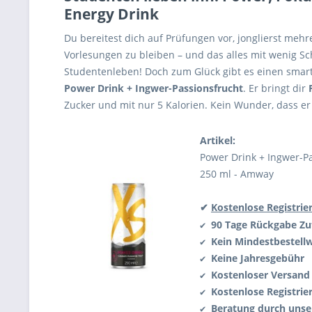
Energy Drink
Du bereitest dich auf Prüfungen vor, jonglierst meh
Vorlesungen zu bleiben – und das alles mit wenig S
Studentenleben! Doch zum Glück gibt es einen smar
Power Drink + Ingwer-Passionsfrucht
. Er bringt dir
Zucker und mit nur 5 Kalorien. Kein Wunder, dass er
Artikel:
Power Drink + Ingwer-Pa
250 ml - Amway
✔
Kostenlose Registrie
90 Tage Rückgabe
Zu
✔
Kein Mindestbestell
✔
Keine Jahresgebühr
✔
Kostenloser Versand
✔
Kostenlose Registrie
✔
Beratung durch uns
✔