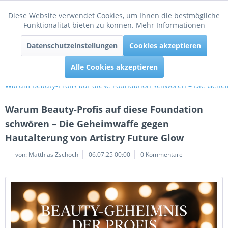
Diese Website verwendet Cookies, um Ihnen die bestmögliche
Aktiv
Funktionale
Funktionalität bieten zu können.
Mehr Informationen
Menü
Datenschutzeinstellungen
Cookies akzeptieren
Inaktiv
Tracking
Alle Cookies akzeptieren
Warum Beauty-Profis auf diese Foundation schwören – Die Gehei
Warum Beauty-Profis auf diese Foundation
schwören – Die Geheimwaffe gegen
Hautalterung von Artistry Future Glow
von:
Matthias Zschoch
06.07.25 00:00
0 Kommentare