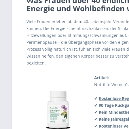
Was Frauen über 40 endlic
Energie und Wohlbefinden w
Viele Frauen erleben ab dem 40. Lebensjahr Verände
können. Die Energie scheint nachzulassen, der Schlaf
Hitzewallungen oder Stimmungsschwankungen auf. O
Perimenopause – die Übergangsphase vor den eigen
Prozess völlig natürlich ist, fühlen sich viele Frauen
Wissen helfen, den eigenen Körper besser zu verste
begleiten.
Artikel:
Nutrilite Women’s
✔
Kostenlose Reg
✔ 90 Tage Rückga
✔ Kein Mindestbe
✔ Keine Jahresge
✔ Kostenloser Ve