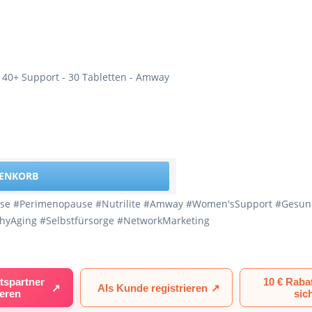
 40+ Support - 30 Tabletten - Amway
RENKORB
 #Perimenopause #Nutrilite #Amway #Women'sSupport #Gesundhei
yAging #Selbstfürsorge #NetworkMarketing
tspartner
10 € Raba
↗
Als Kunde registrieren
↗
ieren
sic