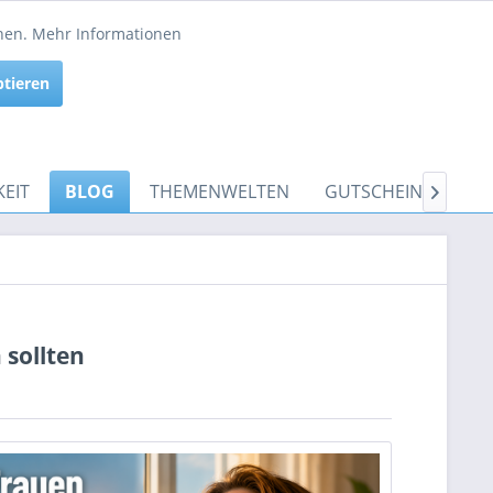
Service/Hilfe
nnen.
Mehr Informationen
Aktiv
ptieren
Inaktiv
EIT
BLOG
THEMENWELTEN
GUTSCHEINE

sollten