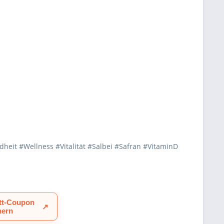
t #Wellness #Vitalität #Salbei #Safran #VitaminD
tt-Coupon
↗
hern