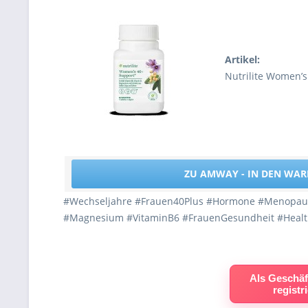
Artikel:
Nutrilite Women’s
ZU AMWAY - IN DEN WA
#Wechseljahre #Frauen40Plus #Hormone #Menopause
#Magnesium #VitaminB6 #FrauenGesundheit #Health
Als Geschäf
registr