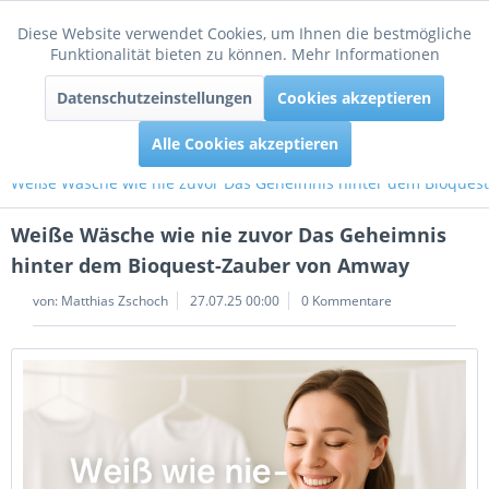
Diese Website verwendet Cookies, um Ihnen die bestmögliche
Aktiv
Funktionale
Funktionalität bieten zu können.
Mehr Informationen
Menü
Datenschutzeinstellungen
Cookies akzeptieren
Inaktiv
Tracking
Alle Cookies akzeptieren
Weiße Wäsche wie nie zuvor Das Geheimnis hinter dem Bioques
Weiße Wäsche wie nie zuvor Das Geheimnis
hinter dem Bioquest-Zauber von Amway
von:
Matthias Zschoch
27.07.25 00:00
0 Kommentare