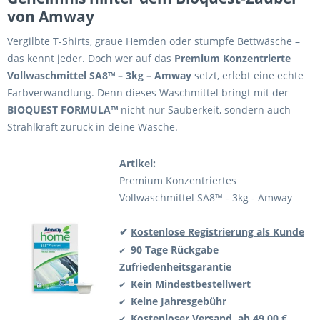
von Amway
Vergilbte T-Shirts, graue Hemden oder stumpfe Bettwäsche –
das kennt jeder. Doch wer auf das
Premium Konzentrierte
Vollwaschmittel SA8™ – 3kg – Amway
setzt, erlebt eine echte
Farbverwandlung. Denn dieses Waschmittel bringt mit der
BIOQUEST FORMULA™
nicht nur Sauberkeit, sondern auch
Strahlkraft zurück in deine Wäsche.
Artikel:
Premium Konzentriertes
Vollwaschmittel SA8™ - 3kg - Amway
✔
Kostenlose Registrierung als Kunde
90 Tage Rückgabe
✔
Zufriedenheitsgarantie
Kein Mindestbestellwert
✔
Keine Jahresgebühr
✔
Kostenloser Versand ab 49,00 €
✔