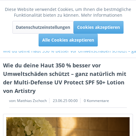
Diese Website verwendet Cookies, um Ihnen die bestmögliche
Aktiv
Funktionale
Funktionalität bieten zu können.
Mehr Informationen
Menü
Datenschutzeinstellungen
Cookies akzeptieren
Inaktiv
Tracking
Alle Cookies akzeptieren
Wie du deine Haut 350 % besser vor Umweltschäden schützt – ganz
Wie du deine Haut 350 % besser vor
Umweltschäden schützt – ganz natürlich mit
der Multi-Defense UV Protect SPF 50+ Lotion
von Artistry
von:
Matthias Zschoch
23.06.25 00:00
0 Kommentare