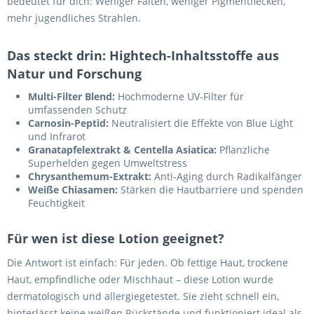
bedeutet für dich: Weniger Falten, weniger Pigmentflecken,
mehr jugendliches Strahlen.
Das steckt drin: Hightech-Inhaltsstoffe aus
Natur und Forschung
Multi-Filter Blend:
Hochmoderne UV-Filter für
umfassenden Schutz
Carnosin-Peptid:
Neutralisiert die Effekte von Blue Light
und Infrarot
Granatapfelextrakt & Centella Asiatica:
Pflanzliche
Superhelden gegen Umweltstress
Chrysanthemum-Extrakt:
Anti-Aging durch Radikalfänger
Weiße Chiasamen:
Stärken die Hautbarriere und spenden
Feuchtigkeit
Für wen ist diese Lotion geeignet?
Die Antwort ist einfach: Für jeden. Ob fettige Haut, trockene
Haut, empfindliche oder Mischhaut – diese Lotion wurde
dermatologisch und allergiegetestet. Sie zieht schnell ein,
hinterlässt keine weißen Rückstände und funktioniert ideal als