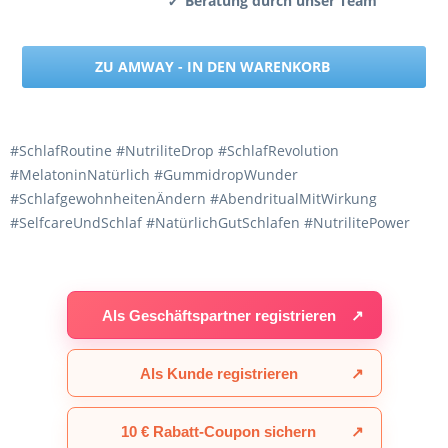
Beratung durch unser Team
✔
ZU AMWAY - IN DEN WARENKORB
#SchlafRoutine #NutriliteDrop #SchlafRevolution
#MelatoninNatürlich #GummidropWunder
#SchlafgewohnheitenÄndern #AbendritualMitWirkung
#SelfcareUndSchlaf #NatürlichGutSchlafen #NutrilitePower
Als Geschäftspartner registrieren
↗
Als Kunde registrieren
↗
10 € Rabatt-Coupon sichern
↗