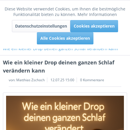
Diese Website verwendet Cookies, um Ihnen die bestmögliche
Aktiv
Funktionale
Funktionalität bieten zu können.
Mehr Informationen
Menü
Datenschutzeinstellungen
Cookies akzeptieren
Inaktiv
Tracking
Alle Cookies akzeptieren
Wie ein kleiner Drop deinen ganzen Schlaf verändern kann
Wie ein kleiner Drop deinen ganzen Schlaf
verändern kann
von:
Matthias Zschoch
12.07.25 15:00
0 Kommentare