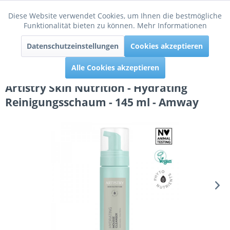
Diese Website verwendet Cookies, um Ihnen die bestmögliche
Aktiv
Funktionale
Funktionalität bieten zu können.
Mehr Informationen
Menü
Datenschutzeinstellungen
Cookies akzeptieren
Inaktiv
Tracking
Alle Cookies akzeptieren
Artistry Skin Nutrition - Hydrating
Reinigungsschaum - 145 ml - Amway